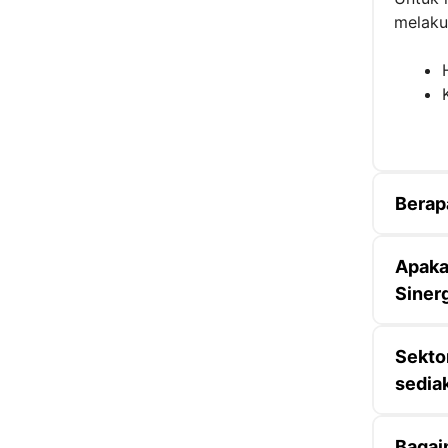
melaku
Berap
Apaka
Sinerg
Sektor
sedia
Bagai