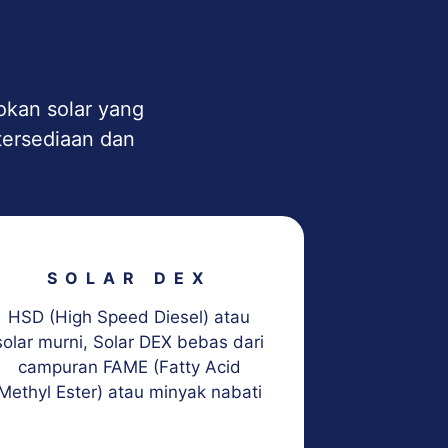
okan solar yang
etersediaan dan
SOLAR DEX
HSD (High Speed Diesel) atau
Bahan bak
solar murni, Solar DEX bebas dari
Fuel 
campuran FAME (Fatty Acid
kebut
Methyl Ester) atau minyak nabati
membu
denga