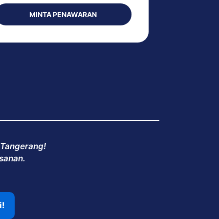
MINTA PENAWARAN
M
 Tangerang!
esanan.
i!