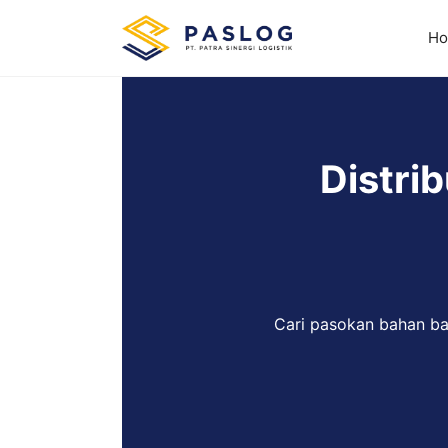
Skip
to
H
content
Distrib
Cari pasokan bahan bak