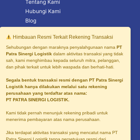
Tentang Kami
Hubungi Kami
Blog
Himbauan Resmi Terkait Rekening Transaksi
Sehubungan dengan maraknya penyalahgunaan nama
PT
Patra Sinergi Logistik
dalam aktivitas transaksi yang tidak
sah, kami menghimbau kepada seluruh mitra, pelanggan,
dan pihak terkait untuk lebih waspada dan berhati-hati.
rabaya
lang
Segala bentuk transaksi resmi dengan PT Patra Sinergi
Logistik hanya dilakukan melalui satu rekening
ngerang
perusahaan yang terdaftar atas nama:
PT PATRA SINERGI LOGISTIK.
lembang
oarjo
Kami tidak pernah menunjuk rekening pribadi untuk
menerima pembayaran atas nama perusahaan.
ea Karawang
Jika terdapat aktivitas transaksi yang mencatut nama PT
ea Bogor
Patra Sinergi Logistik tanpa persetujuan resmi dari