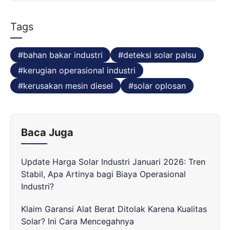
k
e
p
r
Tags
bahan bakar industri
deteksi solar palsu
kerugian operasional industri
kerusakan mesin diesel
solar oplosan
Baca Juga
Update Harga Solar Industri Januari 2026: Tren
Stabil, Apa Artinya bagi Biaya Operasional
Industri?
Klaim Garansi Alat Berat Ditolak Karena Kualitas
Solar? Ini Cara Mencegahnya