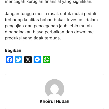
mencegah kerugian finansial yang signifikan.
Jangan tunggu mesin rusak untuk mulai peduli
terhadap kualitas bahan bakar. Investasi dalam
pengujian dan pencegahan jauh lebih murah
dibandingkan biaya perbaikan dan downtime
produksi yang tidak terduga.
Bagikan:
F
T
X
M
W
a
w
e
h
c
i
s
a
e
t
s
t
b
t
e
s
o
e
n
A
Khoirul Hudah
o
r
g
p