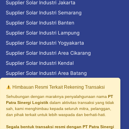
Supplier Solar Industri Jakarta
Supplier Solar Industri Semarang
Supplier Solar Industri Banten
Supplier Solar Industri Lampung
Supplier Solar Industri Yogyakarta
Supplier Solar Industri Area Cikarang
Supplier Solar Industri Kendal
Supplier Solar Industri Area Batang
Supplier Solar Industri Area Madiun
Himbauan Resmi Terkait Rekening Transaksi
Supplier Solar Industri Area Majalengka
Sehubungan dengan maraknya penyalahgunaan nama
PT
Patra Sinergi Logistik
dalam aktivitas transaksi yang tidak
Supplier Solar Industri Cilegon
sah, kami menghimbau kepada seluruh mitra, pelanggan,
dan pihak terkait untuk lebih waspada dan berhati-hati.
Supplier Solar Industri Surabaya
Segala bentuk transaksi resmi dengan PT Patra Sinergi
Supplier Solar Industri Malang