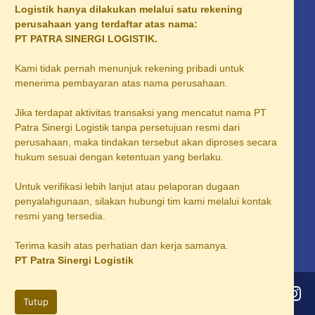
Logistik hanya dilakukan melalui satu rekening
Supplier Solar Industri Tangerang
perusahaan yang terdaftar atas nama:
PT PATRA SINERGI LOGISTIK.
Supplier Solar Industri Palembang
Kami tidak pernah menunjuk rekening pribadi untuk
Supplier Solar Industri Sidoarjo
menerima pembayaran atas nama perusahaan.
Supplier Solar Industri Area Karawang
Jika terdapat aktivitas transaksi yang mencatut nama PT
Supplier Solar Industri Area Bogor
Patra Sinergi Logistik tanpa persetujuan resmi dari
perusahaan, maka tindakan tersebut akan diproses secara
Supplier Solar Industri Area Solo
hukum sesuai dengan ketentuan yang berlaku.
Supplier Solar Industri Area Salatiga
Untuk verifikasi lebih lanjut atau pelaporan dugaan
Supplier Solar Industri Area Purwakarta
penyalahgunaan, silakan hubungi tim kami melalui kontak
resmi yang tersedia.
Supplier Solar Industri Subang
Terima kasih atas perhatian dan kerja samanya.
PT Patra Sinergi Logistik
©2026
PT Patra Sinergi Logistik
Tutup