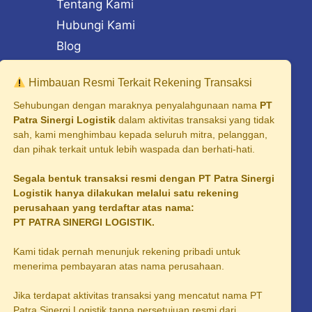
Tentang Kami
Hubungi Kami
Blog
Himbauan Resmi Terkait Rekening Transaksi
Sehubungan dengan maraknya penyalahgunaan nama
PT
Patra Sinergi Logistik
dalam aktivitas transaksi yang tidak
sah, kami menghimbau kepada seluruh mitra, pelanggan,
dan pihak terkait untuk lebih waspada dan berhati-hati.
rabaya
lang
Segala bentuk transaksi resmi dengan PT Patra Sinergi
Logistik hanya dilakukan melalui satu rekening
ngerang
perusahaan yang terdaftar atas nama:
PT PATRA SINERGI LOGISTIK.
lembang
oarjo
Kami tidak pernah menunjuk rekening pribadi untuk
menerima pembayaran atas nama perusahaan.
ea Karawang
Jika terdapat aktivitas transaksi yang mencatut nama PT
ea Bogor
Patra Sinergi Logistik tanpa persetujuan resmi dari