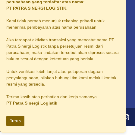
Supplier Solar Industri Tangerang
perusahaan yang terdaftar atas nama:
PT PATRA SINERGI LOGISTIK.
Supplier Solar Industri Palembang
Kami tidak pernah menunjuk rekening pribadi untuk
Supplier Solar Industri Sidoarjo
menerima pembayaran atas nama perusahaan.
Supplier Solar Industri Area Karawang
Jika terdapat aktivitas transaksi yang mencatut nama PT
Supplier Solar Industri Area Bogor
Patra Sinergi Logistik tanpa persetujuan resmi dari
perusahaan, maka tindakan tersebut akan diproses secara
Supplier Solar Industri Area Solo
hukum sesuai dengan ketentuan yang berlaku.
Supplier Solar Industri Area Salatiga
Untuk verifikasi lebih lanjut atau pelaporan dugaan
Supplier Solar Industri Area Purwakarta
penyalahgunaan, silakan hubungi tim kami melalui kontak
resmi yang tersedia.
Supplier Solar Industri Subang
Terima kasih atas perhatian dan kerja samanya.
PT Patra Sinergi Logistik
©2026
PT Patra Sinergi Logistik
Tutup
h