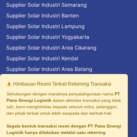
Supplier Solar Industri Semarang
Supplier Solar Industri Banten
Supplier Solar Industri Lampung
Supplier Solar Industri Yogyakarta
Supplier Solar Industri Area Cikarang
Supplier Solar Industri Kendal
Supplier Solar Industri Area Batang
Supplier Solar Industri Area Madiun
Himbauan Resmi Terkait Rekening Transaksi
Supplier Solar Industri Area Majalengka
Sehubungan dengan maraknya penyalahgunaan nama
PT
Patra Sinergi Logistik
dalam aktivitas transaksi yang tidak
Supplier Solar Industri Cilegon
sah, kami menghimbau kepada seluruh mitra, pelanggan,
dan pihak terkait untuk lebih waspada dan berhati-hati.
Supplier Solar Industri Surabaya
Segala bentuk transaksi resmi dengan PT Patra Sinergi
Supplier Solar Industri Malang
Logistik hanya dilakukan melalui satu rekening