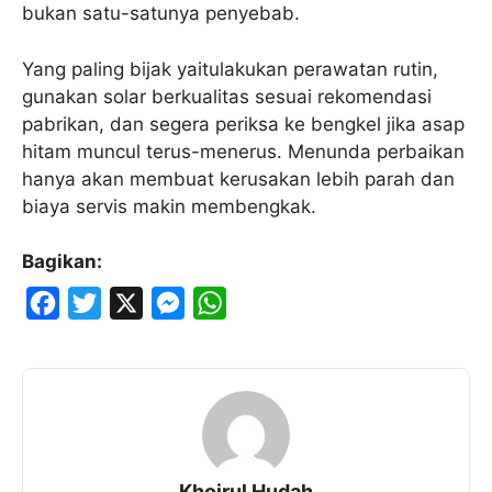
bukan satu-satunya penyebab.
Yang paling bijak yaitulakukan perawatan rutin,
gunakan solar berkualitas sesuai rekomendasi
pabrikan, dan segera periksa ke bengkel jika asap
hitam muncul terus-menerus. Menunda perbaikan
hanya akan membuat kerusakan lebih parah dan
biaya servis makin membengkak.
Bagikan:
F
T
X
M
W
a
w
e
h
c
i
s
a
e
t
s
t
b
t
e
s
o
e
n
A
Khoirul Hudah