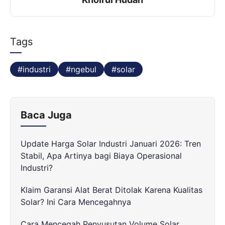
o
r
g
p
k
e
p
r
Tags
industri
ngebul
solar
Baca Juga
Update Harga Solar Industri Januari 2026: Tren
Stabil, Apa Artinya bagi Biaya Operasional
Industri?
Klaim Garansi Alat Berat Ditolak Karena Kualitas
Solar? Ini Cara Mencegahnya
Cara Mencegah Penyusutan Volume Solar