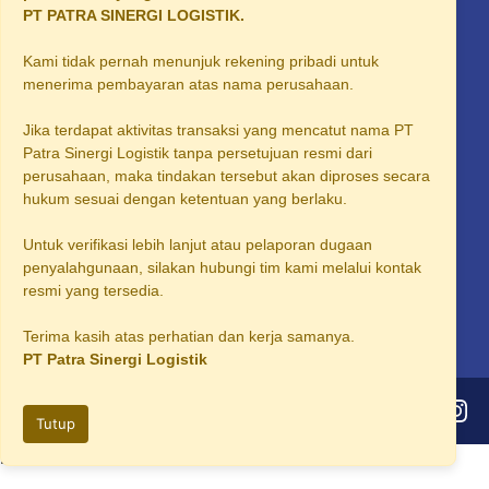
PT PATRA SINERGI LOGISTIK.
Supplier Solar Industri Palembang
Kami tidak pernah menunjuk rekening pribadi untuk
Supplier Solar Industri Sidoarjo
menerima pembayaran atas nama perusahaan.
Supplier Solar Industri Area Karawang
Jika terdapat aktivitas transaksi yang mencatut nama PT
Supplier Solar Industri Area Bogor
Patra Sinergi Logistik tanpa persetujuan resmi dari
perusahaan, maka tindakan tersebut akan diproses secara
Supplier Solar Industri Area Solo
hukum sesuai dengan ketentuan yang berlaku.
Supplier Solar Industri Area Salatiga
Untuk verifikasi lebih lanjut atau pelaporan dugaan
Supplier Solar Industri Area Purwakarta
penyalahgunaan, silakan hubungi tim kami melalui kontak
resmi yang tersedia.
Supplier Solar Industri Subang
Terima kasih atas perhatian dan kerja samanya.
PT Patra Sinergi Logistik
©2026
PT Patra Sinergi Logistik
Tutup
h