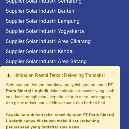
Supplier Solar Industri Semarang
Supplier Solar Industri Banten
Supplier Solar Industri Lampung
Supplier Solar Industri Yogyakarta
Supplier Solar Industri Area Cikarang
Supplier Solar Industri Kendal
Supplier Solar Industri Area Batang
Supplier Solar Industri Area Madiun
Himbauan Resmi Terkait Rekening Transaksi
Supplier Solar Industri Area Majalengka
Sehubungan dengan maraknya penyalahgunaan nama
PT
Patra Sinergi Logistik
dalam aktivitas transaksi yang tidak
Supplier Solar Industri Cilegon
sah, kami menghimbau kepada seluruh mitra, pelanggan,
dan pihak terkait untuk lebih waspada dan berhati-hati.
Supplier Solar Industri Surabaya
Segala bentuk transaksi resmi dengan PT Patra Sinergi
Supplier Solar Industri Malang
Logistik hanya dilakukan melalui satu rekening
Supplier Solar Industri Tangerang
perusahaan yang terdaftar atas nama: