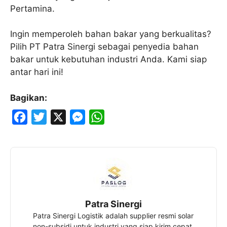
Pertamina.
Ingin memperoleh bahan bakar yang berkualitas?
Pilih PT Patra Sinergi sebagai penyedia bahan
bakar untuk kebutuhan industri Anda. Kami siap
antar hari ini!
Bagikan:
F
T
X
M
W
a
w
e
h
c
i
s
a
e
t
s
t
b
t
e
s
o
e
n
A
Patra Sinergi
o
r
g
p
Patra Sinergi Logistik adalah supplier resmi solar
k
e
p
non-subsidi untuk industri yang siap kirim cepat,