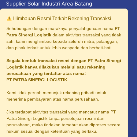
Supplier Solar Industri Area Batang
Supplier Solar Industri Area Madiun
Himbauan Resmi Terkait Rekening Transaksi
Supplier Solar Industri Area Majalengka
Sehubungan dengan maraknya penyalahgunaan nama
PT
Patra Sinergi Logistik
dalam aktivitas transaksi yang tidak
Supplier Solar Industri Cilegon
sah, kami menghimbau kepada seluruh mitra, pelanggan,
dan pihak terkait untuk lebih waspada dan berhati-hati.
Supplier Solar Industri Surabaya
Segala bentuk transaksi resmi dengan PT Patra Sinergi
Supplier Solar Industri Malang
Logistik hanya dilakukan melalui satu rekening
Supplier Solar Industri Tangerang
perusahaan yang terdaftar atas nama:
PT PATRA SINERGI LOGISTIK.
Supplier Solar Industri Palembang
Kami tidak pernah menunjuk rekening pribadi untuk
Supplier Solar Industri Sidoarjo
menerima pembayaran atas nama perusahaan.
Supplier Solar Industri Area Karawang
Jika terdapat aktivitas transaksi yang mencatut nama PT
Supplier Solar Industri Area Bogor
Patra Sinergi Logistik tanpa persetujuan resmi dari
perusahaan, maka tindakan tersebut akan diproses secara
Supplier Solar Industri Area Solo
hukum sesuai dengan ketentuan yang berlaku.