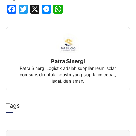
F
T
X
M
W
a
w
e
h
c
i
s
a
e
t
s
t
b
t
e
s
o
e
n
A
Patra Sinergi
o
r
g
p
Patra Sinergi Logistik adalah supplier resmi solar
k
e
p
non-subsidi untuk industri yang siap kirim cepat,
legal, dan aman.
r
Tags