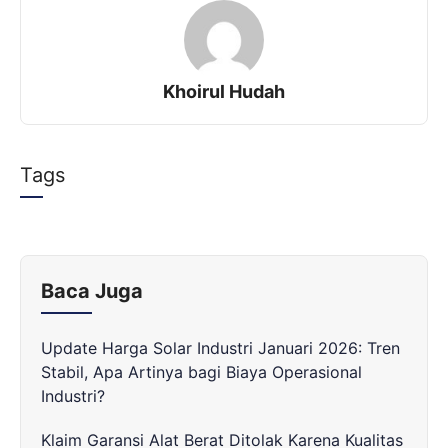
e
t
s
t
b
t
e
s
o
e
n
A
Khoirul Hudah
o
r
g
p
k
e
p
r
Tags
Baca Juga
Update Harga Solar Industri Januari 2026: Tren
Stabil, Apa Artinya bagi Biaya Operasional
Industri?
Klaim Garansi Alat Berat Ditolak Karena Kualitas