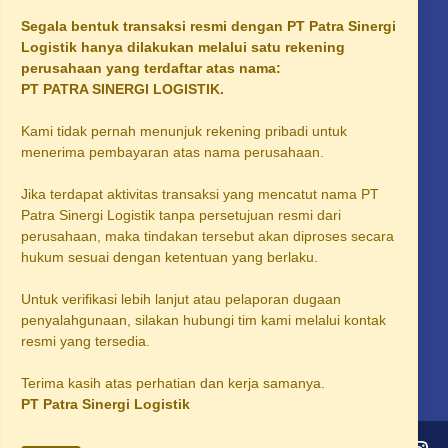
Segala bentuk transaksi resmi dengan PT Patra Sinergi
Supplier Solar Industri Malang
Logistik hanya dilakukan melalui satu rekening
Supplier Solar Industri Tangerang
perusahaan yang terdaftar atas nama:
PT PATRA SINERGI LOGISTIK.
Supplier Solar Industri Palembang
Kami tidak pernah menunjuk rekening pribadi untuk
Supplier Solar Industri Sidoarjo
menerima pembayaran atas nama perusahaan.
Supplier Solar Industri Area Karawang
Jika terdapat aktivitas transaksi yang mencatut nama PT
Supplier Solar Industri Area Bogor
Patra Sinergi Logistik tanpa persetujuan resmi dari
perusahaan, maka tindakan tersebut akan diproses secara
Supplier Solar Industri Area Solo
hukum sesuai dengan ketentuan yang berlaku.
Supplier Solar Industri Area Salatiga
Untuk verifikasi lebih lanjut atau pelaporan dugaan
Supplier Solar Industri Area Purwakarta
penyalahgunaan, silakan hubungi tim kami melalui kontak
resmi yang tersedia.
Supplier Solar Industri Subang
Terima kasih atas perhatian dan kerja samanya.
PT Patra Sinergi Logistik