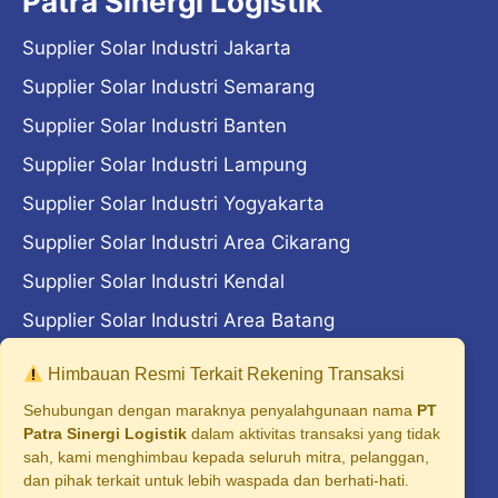
Patra Sinergi Logistik
Supplier Solar Industri Jakarta
Supplier Solar Industri Semarang
Supplier Solar Industri Banten
Supplier Solar Industri Lampung
Supplier Solar Industri Yogyakarta
Supplier Solar Industri Area Cikarang
Supplier Solar Industri Kendal
Supplier Solar Industri Area Batang
Supplier Solar Industri Area Madiun
Himbauan Resmi Terkait Rekening Transaksi
Supplier Solar Industri Area Majalengka
Sehubungan dengan maraknya penyalahgunaan nama
PT
Patra Sinergi Logistik
dalam aktivitas transaksi yang tidak
Supplier Solar Industri Cilegon
sah, kami menghimbau kepada seluruh mitra, pelanggan,
dan pihak terkait untuk lebih waspada dan berhati-hati.
Supplier Solar Industri Surabaya