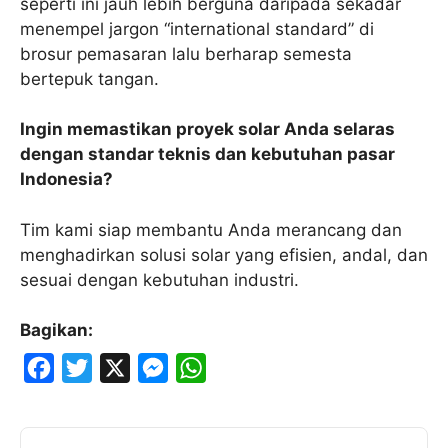
seperti ini jauh lebih berguna daripada sekadar
menempel jargon “international standard” di
brosur pemasaran lalu berharap semesta
bertepuk tangan.
Ingin memastikan proyek solar Anda selaras
dengan standar teknis dan kebutuhan pasar
Indonesia?
Tim kami siap membantu Anda merancang dan
menghadirkan solusi solar yang efisien, andal, dan
sesuai dengan kebutuhan industri.
Bagikan:
F
T
X
M
W
a
w
e
h
c
i
s
a