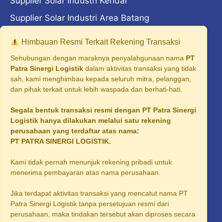
Supplier Solar Industri Kendal
Supplier Solar Industri Area Batang
Supplier Solar Industri Area Madiun
Himbauan Resmi Terkait Rekening Transaksi
Supplier Solar Industri Area Majalengka
Sehubungan dengan maraknya penyalahgunaan nama
PT
Patra Sinergi Logistik
dalam aktivitas transaksi yang tidak
Supplier Solar Industri Cilegon
sah, kami menghimbau kepada seluruh mitra, pelanggan,
dan pihak terkait untuk lebih waspada dan berhati-hati.
Supplier Solar Industri Surabaya
Segala bentuk transaksi resmi dengan PT Patra Sinergi
Supplier Solar Industri Malang
Logistik hanya dilakukan melalui satu rekening
Supplier Solar Industri Tangerang
perusahaan yang terdaftar atas nama:
PT PATRA SINERGI LOGISTIK.
Supplier Solar Industri Palembang
Kami tidak pernah menunjuk rekening pribadi untuk
Supplier Solar Industri Sidoarjo
menerima pembayaran atas nama perusahaan.
Supplier Solar Industri Area Karawang
Jika terdapat aktivitas transaksi yang mencatut nama PT
Supplier Solar Industri Area Bogor
Patra Sinergi Logistik tanpa persetujuan resmi dari
perusahaan, maka tindakan tersebut akan diproses secara
Supplier Solar Industri Area Solo