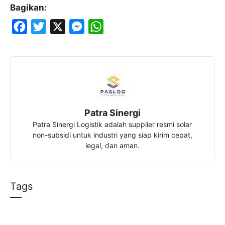
Bagikan:
F
T
X
M
W
a
w
e
h
c
i
s
a
e
t
s
t
b
t
e
s
o
e
n
A
Patra Sinergi
o
r
g
p
Patra Sinergi Logistik adalah supplier resmi solar
k
e
p
non-subsidi untuk industri yang siap kirim cepat,
legal, dan aman.
r
Tags