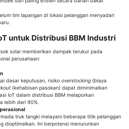
pendek dan paling efisien secara bahan bakar.
elum
tim lapangan di lokasi pelanggan menyadari
aru.
T untuk Distribusi BBM Industri
pasok solar memberikan dampak terukur pada
sional perusahaan:
an
i dasar keputusan, risiko
overstocking
(biaya
ckout
(kehabisan pasokan) dapat diminimalkan
asi IoT dalam distribusi BBM melaporkan
a lebih dari 90%.
perasional
mada truk tangki melayani beberapa titik pelanggan
g dioptimalkan. Ini berpotensi menurunkan