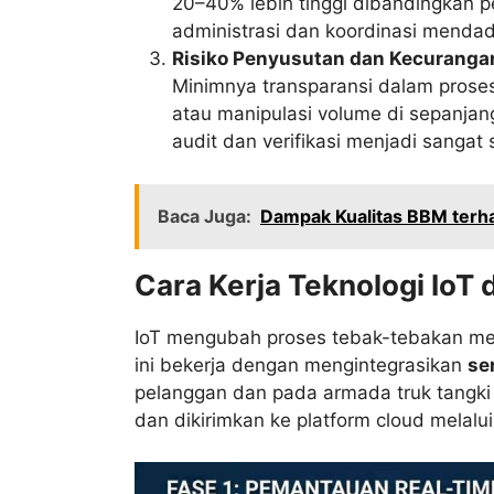
20–40% lebih tinggi dibandingkan p
administrasi dan koordinasi menda
Risiko Penyusutan dan Kecuranga
Minimnya transparansi dalam prose
atau manipulasi volume di sepanjang
audit dan verifikasi menjadi sangat s
Baca Juga:
Dampak Kualitas BBM terh
Cara Kerja Teknologi IoT 
IoT mengubah proses tebak-tebakan men
ini bekerja dengan mengintegrasikan
se
pelanggan dan pada armada truk tangki 
dan dikirimkan ke platform cloud melalui