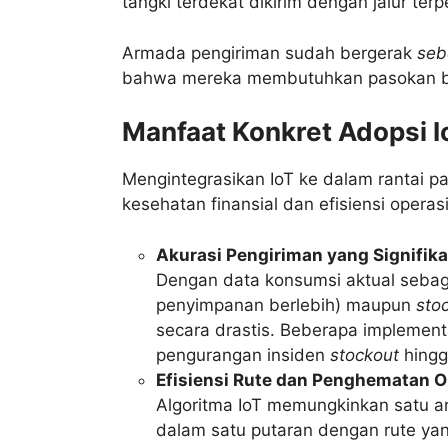
tangki terdekat dikirim dengan jalur ter
Armada pengiriman sudah bergerak
seb
bahwa mereka membutuhkan pasokan b
Manfaat Konkret Adopsi Io
Mengintegrasikan IoT ke dalam rantai 
kesehatan finansial dan efisiensi opera
Akurasi Pengiriman yang Signifik
Dengan data konsumsi aktual sebaga
penyimpanan berlebih) maupun
sto
secara drastis. Beberapa implement
pengurangan insiden
stockout
hingg
Efisiensi Rute dan Penghematan O
Algoritma IoT memungkinkan satu ar
dalam satu putaran dengan rute yan