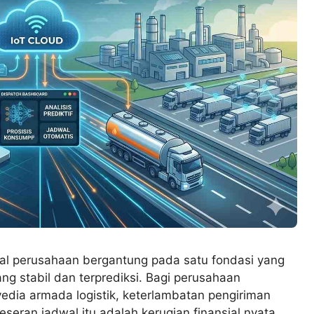
onal perusahaan bergantung pada satu fondasi yang
ang stabil dan terprediksi. Bagi perusahaan
dia armada logistik, keterlambatan pengiriman
eseran jadwal itu adalah kerugian finansial nyata